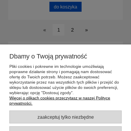
do koszyka
«
1
2
»
POMOC
Dbamy o Twoją prywatność
DOSTAWA
Pliki cookies i pokrewne im technologie umożliwiają
poprawne działanie strony i pomagają nam dostosować
ofertę do Twoich potrzeb. Możesz zaakceptować
MOJE KONTO
wykorzystanie przez nas wszystkich tych plików i przejść do
sklepu lub dostosować użycie plików do swoich preferencji,
wybierając opcję "Dostosuj zgody".
GWARANCJA I ZWROTY
Więcej o plikach cookies przeczytasz w naszej Polityce
prywatności.
O FIRMIE
zaakceptuj tylko niezbędne