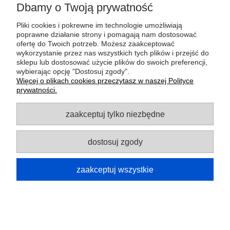
MOJE KONTO
Dbamy o Twoją prywatność
Pliki cookies i pokrewne im technologie umożliwiają
GWARANCJA I ZWROTY
poprawne działanie strony i pomagają nam dostosować
ofertę do Twoich potrzeb. Możesz zaakceptować
wykorzystanie przez nas wszystkich tych plików i przejść do
O FIRMIE
sklepu lub dostosować użycie plików do swoich preferencji,
wybierając opcję "Dostosuj zgody".
Więcej o plikach cookies przeczytasz w naszej Polityce
prywatności.
Potrzebujesz pomocy? Zapraszamy do
kontaktu!
zaakceptuj tylko niezbędne
+48 795 051 585
sklep@szpejownia.com
dostosuj zgody
pokaż pełną wersję strony
zaakceptuj wszystkie
Sklep internetowy Shoper.pl