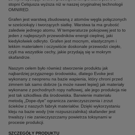
stopni Celsjusza wyższa niż w naszej oryginalnej technologii
OMNIRED.
Grafen jest warstwą zbudowaną z atomów węgla połączonych
w sześciokąty i tworzących siatkę. Warstwa ta ma grubość
zaledwie jednego atomu. W temperaturze pokojowej jest to to
jeden z najlepszych przewodników energii cieplnej, jaki
kiedykolwiek odkryto. Grafen jest mocnym, elastycznym i
lekkim materiałem i oczywiście doskonale przewodzi ciepło,
czyli ma wszystkie cechy, jakie przydają się w mokrym
skafandrze.
Naszym celem było również stworzenie produktu jak
najbardziej przyjaznego środowisku, dlatego Evoke jest
wykonany z neoprenu na bazie wapienia, który chroni przed
zimnem tak samo dobrze (a może nawet lepiej) jak materiały
wykonane z pochodnych ropy naftowej, ale jego produkcja nie
jest tak szkodliwa dla środowiska. Barwienie materiału
metodą „Dope-dye" ogranicza zanieczyszczenia i zrzut
ścieków z naszych fabryk materiałów. Dzięki wykorzystaniu
kleju na bazie wody (nie rozpuszczalnika) skafander jest
trwalszy i nie zanieczyszczamy powietrza toksynami w
procesie produkcji.
SZCZEGÓŁY PRODUKTU