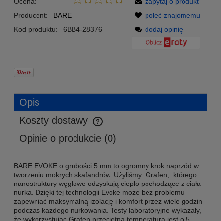
Ocena:
zapytaj o produkt
Producent:
BARE
poleć znajomemu
Kod produktu:
6BB4-28376
dodaj opinię
Opis
Koszty dostawy
Cena nie zawiera ewentualnych kosztów płatności
Opinie o produkcie (0)
BARE EVOKE o grubości 5 mm to ogromny krok naprzód w
tworzeniu mokrych skafandrów. Użyliśmy Grafen, którego
nanostruktury węglowe odzyskują ciepło pochodzące z ciała
nurka. Dzięki tej technologii Evoke może bez problemu
zapewniać maksymalną izolację i komfort przez wiele godzin
podczas każdego nurkowania. Testy laboratoryjne wykazały,
że wykorzystując Grafen przeciętna temperatura jest o 5