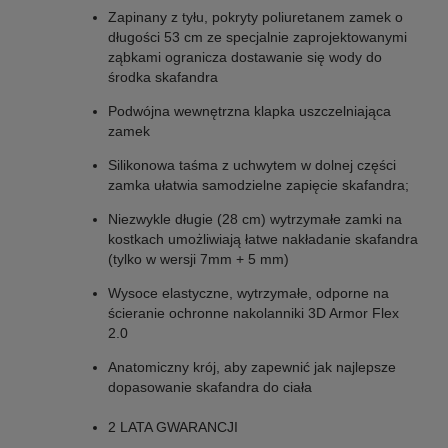
Zapinany z tyłu, pokryty poliuretanem zamek o
długości 53 cm ze specjalnie zaprojektowanymi
ząbkami ogranicza dostawanie się wody do
środka skafandra
Podwójna wewnętrzna klapka uszczelniająca
zamek
Silikonowa taśma z uchwytem w dolnej części
zamka ułatwia samodzielne zapięcie skafandra;
Niezwykle długie (28 cm) wytrzymałe zamki na
kostkach umożliwiają łatwe nakładanie skafandra
(tylko w wersji 7mm + 5 mm)
Wysoce elastyczne, wytrzymałe, odporne na
ścieranie ochronne nakolanniki 3D Armor Flex
2.0
Anatomiczny krój, aby zapewnić jak najlepsze
dopasowanie skafandra do ciała
2 LATA GWARANCJI