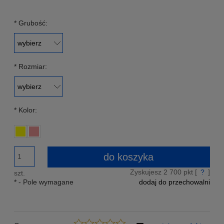
Znajdziesz taniej - podeślij nam link a my zrekompensujemy
Ci różnicę w cenie!
*
Grubość:
*
Rozmiar:
*
Kolor:
do koszyka
Zyskujesz
2 700
pkt [
?
]
szt.
*
- Pole wymagane
dodaj do przechowalni