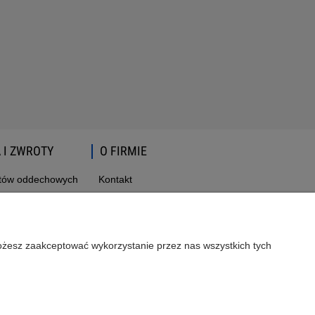
 I ZWROTY
O FIRMIE
atów oddechowych
Kontakt
wroty
Możesz zaakceptować wykorzystanie przez nas wszystkich tych