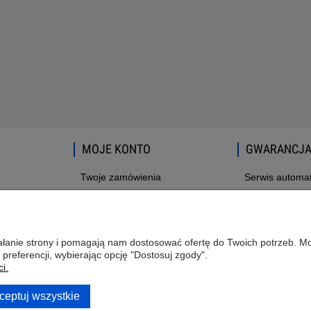
MOJE KONTO
GWARANCJA
Twoje zamówienia
Serwis autom
Ustawienia konta
Reklamacje i z
Przechowalnia
ziałanie strony i pomagają nam dostosować ofertę do Twoich potrzeb. 
 preferencji, wybierając opcję "Dostosuj zgody".
i.
ceptuj wszystkie