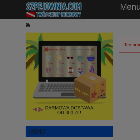
Men
Ten pro
MENU