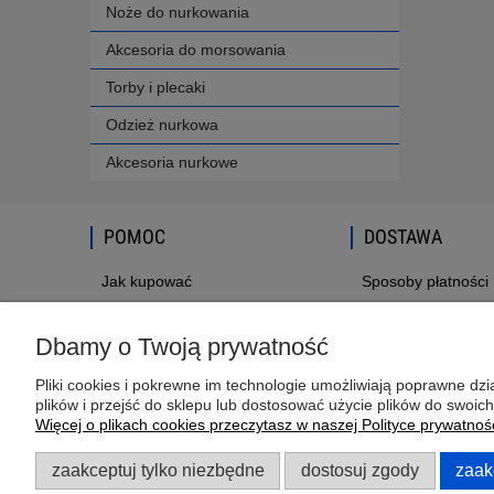
Noże do nurkowania
Akcesoria do morsowania
Torby i plecaki
Odzież nurkowa
Akcesoria nurkowe
POMOC
DOSTAWA
Jak kupować
Sposoby płatności
Polityka Plików Cookies
Regulamin Newsletter
Dbamy o Twoją prywatność
Formularze
Pliki cookies i pokrewne im technologie umożliwiają poprawne d
Regulamin
plików i przejść do sklepu lub dostosować użycie plików do swoich
Polityka prywatności
Więcej o plikach cookies przeczytasz w naszej Polityce prywatnośc
zaakceptuj tylko niezbędne
dostosuj zgody
zaak