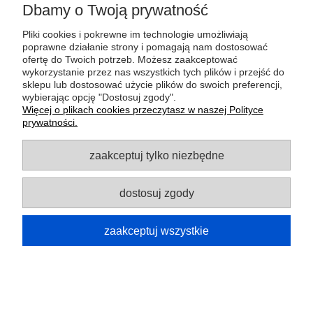
MOJE KONTO
Dbamy o Twoją prywatność
Pliki cookies i pokrewne im technologie umożliwiają
GWARANCJA I ZWROTY
poprawne działanie strony i pomagają nam dostosować
ofertę do Twoich potrzeb. Możesz zaakceptować
wykorzystanie przez nas wszystkich tych plików i przejść do
O FIRMIE
sklepu lub dostosować użycie plików do swoich preferencji,
wybierając opcję "Dostosuj zgody".
Więcej o plikach cookies przeczytasz w naszej Polityce
prywatności.
Potrzebujesz pomocy? Zapraszamy do
kontaktu!
zaakceptuj tylko niezbędne
+48 795 051 585
sklep@szpejownia.com
dostosuj zgody
pokaż pełną wersję strony
zaakceptuj wszystkie
Sklep internetowy Shoper.pl