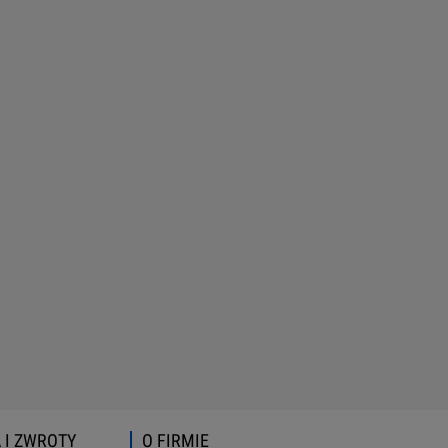
 I ZWROTY
O FIRMIE