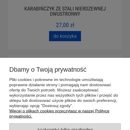
KARABIŃCZYK ZE STALI NIERDZEWNEJ
DWUSTRONNY
27,00 zł
do koszyka
POMOC
Dbamy o Twoją prywatność
DOSTAWA
Pliki cookies i pokrewne im technologie umożliwiają
poprawne działanie strony i pomagają nam dostosować
ofertę do Twoich potrzeb. Możesz zaakceptować
MOJE KONTO
wykorzystanie przez nas wszystkich tych plików i przejść do
sklepu lub dostosować użycie plików do swoich preferencji,
wybierając opcję "Dostosuj zgody".
GWARANCJA I ZWROTY
Więcej o plikach cookies przeczytasz w naszej Polityce
prywatności.
O FIRMIE
zaakceptuj tylko niezbędne