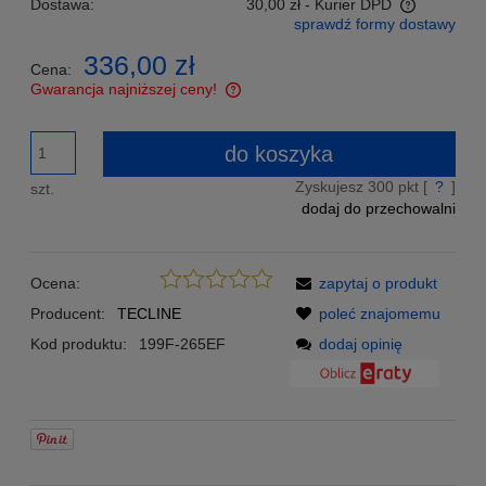
Dostawa:
30,00 zł
- Kurier DPD
sprawdź formy dostawy
Cena nie zawiera ewentualnych kosztów płatności
336,00 zł
Cena:
Gwarancja najniższej ceny!
Znajdziesz taniej - podeślij nam link a my zrekompensujemy
Ci różnicę w cenie!
do koszyka
Zyskujesz
300
pkt [
?
]
szt.
dodaj do przechowalni
Ocena:
zapytaj o produkt
Producent:
TECLINE
poleć znajomemu
Kod produktu:
199F-265EF
dodaj opinię