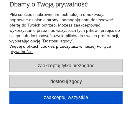
Dbamy o Twoją prywatność
APLIKACJA GARMIN MESSENGER™
Pliki cookies i pokrewne im technologie umożliwiają
poprawne działanie strony i pomagają nam dostosować
Komunikuj się za pomocą dwukierunkowych wiadomości
ofertę do Twoich potrzeb. Możesz zaakceptować
6
tekstowych
z poziomu swojego nadgarstka.
wykorzystanie przez nas wszystkich tych plików i przejść do
sklepu lub dostosować użycie plików do swoich preferencji,
wybierając opcję "Dostosuj zgody".
Więcej o plikach cookies przeczytasz w naszej Polityce
prywatności.
POWIADOMIENIA Z TELEFONU
zaakceptuj tylko niezbędne
Wiadomości e-mail, SMS-y i alerty możesz odbierać
bezpośrednio na zegarku sparowanym ze zgodnym
smartfonem iPhone® lub Android™.
dostosuj zgody
zaakceptuj wszystkie
MUZYKA
Pobieraj utwory i playlisty z konta w serwisie Spotify, Deezer
lub Amazon Music (może być wymagana subskrypcja).
Słuchaj muzyki bez użycia telefonu, dzięki słuchawkom