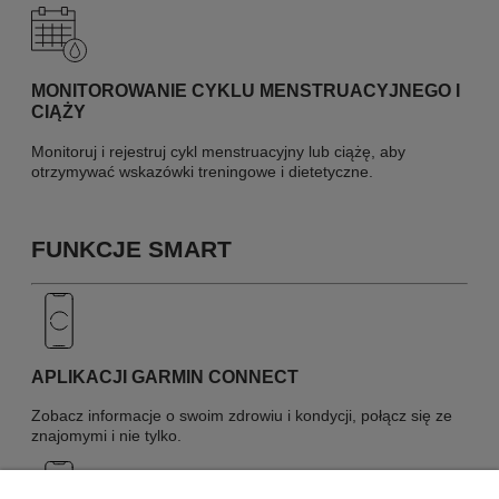
MONITOROWANIE CYKLU MENSTRUACYJNEGO I
CIĄŻY
Monitoruj i rejestruj cykl menstruacyjny lub ciążę, aby
otrzymywać wskazówki treningowe i dietetyczne.
FUNKCJE SMART
APLIKACJI GARMIN CONNECT
Zobacz informacje o swoim zdrowiu i kondycji, połącz się ze
znajomymi i nie tylko.