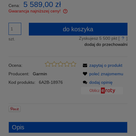
5 589,00 zł
Cena:
Gwarancja najniższej ceny!
Znajdziesz taniej - podeślij nam link a my zrekompensujemy
Ci różnicę w cenie!
do koszyka
Zyskujesz
5 500
pkt [
?
]
szt.
dodaj do przechowalni
Ocena:
zapytaj o produkt
Producent:
Garmin
poleć znajomemu
Kod produktu:
6A2B-18976
dodaj opinię
Opis