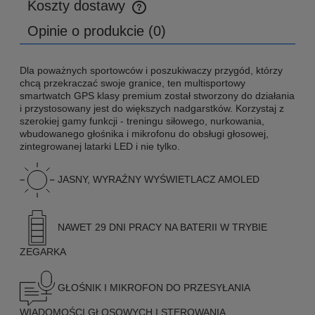
Koszty dostawy
Cena nie zawiera ewentualnych kosztów płatności
Opinie o produkcie (0)
Dla poważnych sportowców i poszukiwaczy przygód, którzy
chcą przekraczać swoje granice, ten multisportowy
smartwatch GPS klasy premium został stworzony do działania
i przystosowany jest do większych nadgarstków. Korzystaj z
szerokiej gamy funkcji - treningu siłowego, nurkowania,
wbudowanego głośnika i mikrofonu do obsługi głosowej,
zintegrowanej latarki LED i nie tylko.
JASNY, WYRAŹNY WYŚWIETLACZ AMOLED
NAWET 29 DNI PRACY NA BATERII W TRYBIE
ZEGARKA
GŁOŚNIK I MIKROFON DO PRZESYŁANIA
WIADOMOŚCI GŁOSOWYCH I STEROWANIA