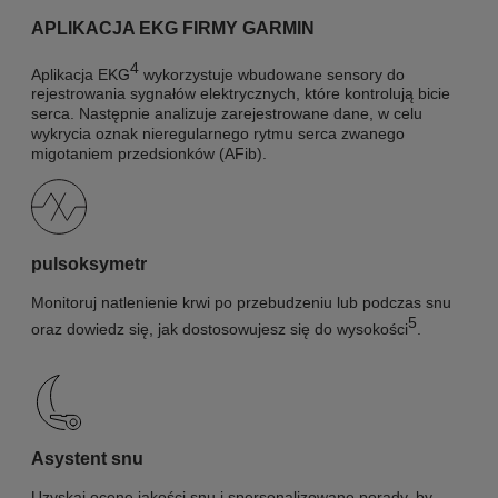
APLIKACJA EKG FIRMY GARMIN
4
Aplikacja EKG
wykorzystuje wbudowane sensory do
rejestrowania sygnałów elektrycznych, które kontrolują bicie
serca. Następnie analizuje zarejestrowane dane, w celu
wykrycia oznak nieregularnego rytmu serca zwanego
migotaniem przedsionków (AFib).
pulsoksymetr
Monitoruj natlenienie krwi po przebudzeniu lub podczas snu
5
oraz dowiedz się, jak dostosowujesz się do wysokości
.
Asystent snu
Uzyskaj ocenę jakości snu i spersonalizowane porady, by