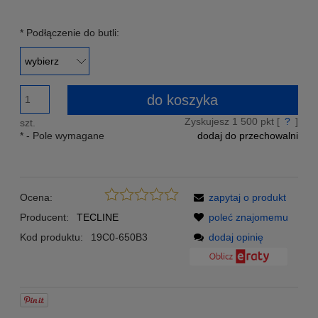
Znajdziesz taniej - podeślij nam link a my zrekompensujemy
Ci różnicę w cenie!
*
Podłączenie do butli:
do koszyka
Zyskujesz
1 500
pkt [
?
]
szt.
*
- Pole wymagane
dodaj do przechowalni
Ocena:
zapytaj o produkt
Producent:
TECLINE
poleć znajomemu
Kod produktu:
19C0-650B3
dodaj opinię