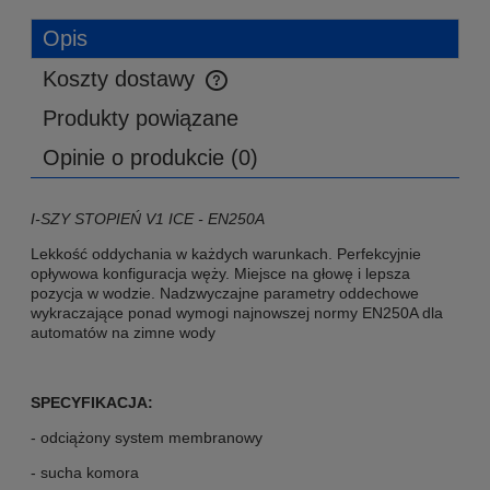
Opis
Koszty dostawy
Cena nie zawiera ewentualnych kosztów płatności
Produkty powiązane
Opinie o produkcie (0)
I-SZY STOPIEŃ V1 ICE - EN250A
Lekkość oddychania w każdych warunkach. Perfekcyjnie
opływowa konfiguracja węży. Miejsce na głowę i lepsza
pozycja w wodzie. Nadzwyczajne parametry oddechowe
wykraczające ponad wymogi najnowszej normy EN250A dla
automatów na zimne wody
SPECYFIKACJA:
- odciążony system membranowy
- sucha komora