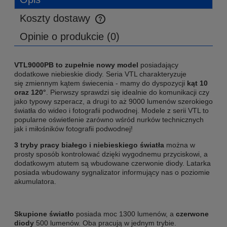
Koszty dostawy
Cena nie zawiera ewentualnych kosztów płatności
Opinie o produkcie (0)
VTL9000PB to zupełnie nowy model
posiadający
dodatkowe niebieskie diody. Seria VTL charakteryzuje
się zmiennym kątem świecenia - mamy do dyspozycji
kąt 10
oraz 120°
. Pierwszy sprawdzi się idealnie do komunikacji czy
jako typowy szperacz, a drugi to aż 9000 lumenów szerokiego
światła do wideo i fotografii podwodnej. Modele z serii VTL to
popularne oświetlenie zarówno wśród nurków technicznych
jak i miłośników fotografii podwodnej!
3 tryby pracy białego i niebieskiego światła
można w
prosty sposób kontrolować dzięki wygodnemu przyciskowi, a
dodatkowym atutem są wbudowane czerwonie diody. Latarka
posiada wbudowany sygnalizator informujący nas o poziomie
akumulatora.
Skupione światło
posiada moc 1300 lumenów, a
czerwone
diody
500 lumenów. Oba pracują w jednym trybie.