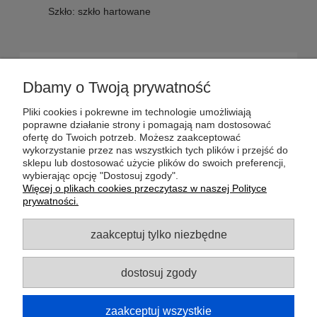
Szkło: szkło hartowane
POMOC
Dbamy o Twoją prywatność
DOSTAWA
Pliki cookies i pokrewne im technologie umożliwiają
poprawne działanie strony i pomagają nam dostosować
ofertę do Twoich potrzeb. Możesz zaakceptować
MOJE KONTO
wykorzystanie przez nas wszystkich tych plików i przejść do
sklepu lub dostosować użycie plików do swoich preferencji,
wybierając opcję "Dostosuj zgody".
GWARANCJA I ZWROTY
Więcej o plikach cookies przeczytasz w naszej Polityce
prywatności.
O FIRMIE
zaakceptuj tylko niezbędne
dostosuj zgody
Potrzebujesz pomocy? Zapraszamy do
kontaktu!
+48 795 051 585
zaakceptuj wszystkie