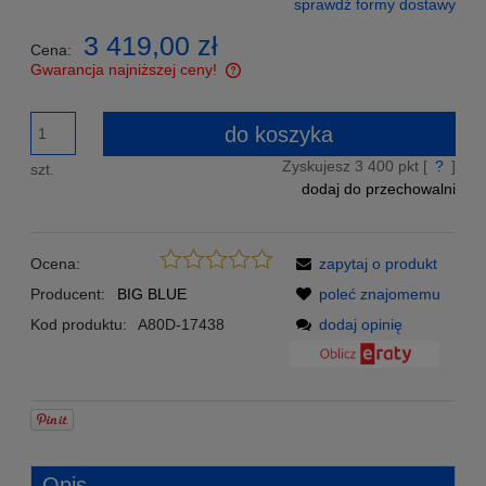
sprawdź formy dostawy
Cena nie zawiera ewentualnych kosztów płatności
3 419,00 zł
Cena:
Gwarancja najniższej ceny!
Znajdziesz taniej - podeślij nam link a my zrekompensujemy
Ci różnicę w cenie!
do koszyka
Zyskujesz
3 400
pkt [
?
]
szt.
dodaj do przechowalni
Ocena:
zapytaj o produkt
Producent:
BIG BLUE
poleć znajomemu
Kod produktu:
A80D-17438
dodaj opinię
Opis