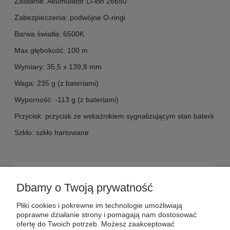
Zasilanie: Akumulator Li-ion 26650
Zabezpieczenia: podwójne O-ringi
Barwa światła: 6500K
Max głębokość: 100 m
Wymiary: 35,5 x 139,8 mm
Waga: 235 g (z bateriami)
Wyporność: -113 g (z bateriami)
Przycisk: przycisk ze wskaźnikiem sygnalizującym stan baterii
Szkło: szkło hartowane
POMOC
Dbamy o Twoją prywatność
DOSTAWA
Pliki cookies i pokrewne im technologie umożliwiają
poprawne działanie strony i pomagają nam dostosować
ofertę do Twoich potrzeb. Możesz zaakceptować
MOJE KONTO