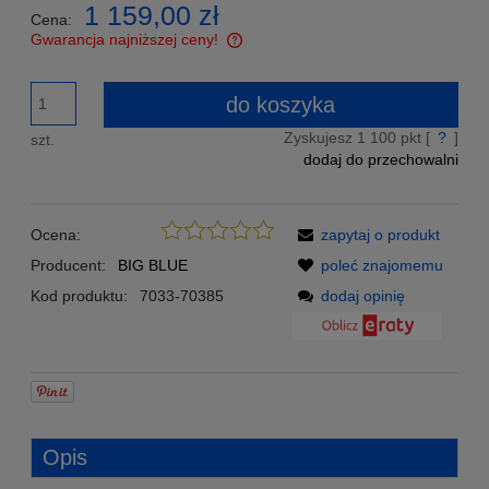
1 159,00 zł
Cena:
Gwarancja najniższej ceny!
Znajdziesz taniej - podeślij nam link a my zrekompensujemy
Ci różnicę w cenie!
do koszyka
Zyskujesz
1 100
pkt [
?
]
szt.
dodaj do przechowalni
Ocena:
zapytaj o produkt
Producent:
BIG BLUE
poleć znajomemu
Kod produktu:
7033-70385
dodaj opinię
Opis