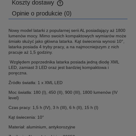
Koszty dostawy
Cena nie zawiera ewentualnych kosztów płatności
Opinie o produkcie (0)
Nowy model latarki z popularnej serii AL posiadający aż 1800
lumenów mocy. Mimo swoich kompaktowych wymiarów może
śmiało służyć jako główna latarka. Kąt świecenia wynosi 10°,
latarka posiada 4 tryby pracy, a na najmocniejszym z nich
pracuje aż 1,5 godziny.
Względem poprzednika latarka posiada jedną diodę XML
LED, zamiast 3 LED oraz jest bardziej kompaktowa i
poręczna.
Źródło światła: 1 x XML LED
Moc światła: 180 (I), 450 (II), 900 (III), 1800 lumenów (IV
level)
Czas pracy: 1,5 h (IV), 3 h (III), 6 h (II), 15 h (I)
Kąt świecenia: 10°
Materiał: aluminium, antykorozyjne