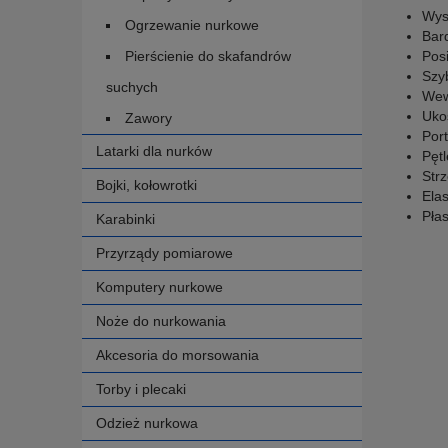
Wys
Ogrzewanie nurkowe
Bard
Pierścienie do skafandrów
Posi
Szy
suchych
Wew
Uko
Zawory
Por
Latarki dla nurków
Pęt
Str
Bojki, kołowrotki
Ela
Pła
Karabinki
Przyrządy pomiarowe
Komputery nurkowe
Noże do nurkowania
Akcesoria do morsowania
Torby i plecaki
Odzież nurkowa