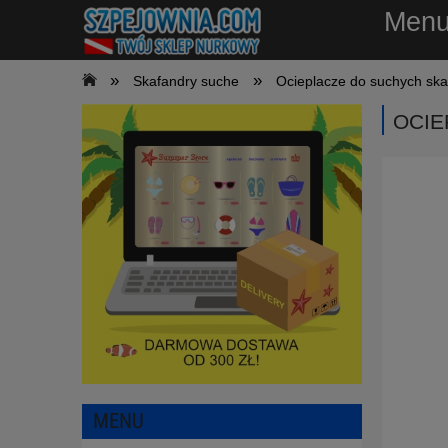
Men
»
»
Skafandry suche
Ocieplacze do suchych sk
OCIE
MENU