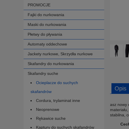
PROMOCJE
Fajki do nurkowania
Maski do nurkowania
Płetwy do pływania
Automaty oddechowe
Jackety nurkowe, Skrzydła nurkowe
Skafandry do nurkowania
Skafandry suche
Ocieplacze do suchych
Opis
skafandrów
Cordura, trylaminat inne
asz nowy 
Neoprenowe
materiału,
stabilna, 
Rękawice suche
Cec
Kaptury do suchych skafandrów