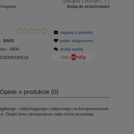
Zyskujesz
1 500
pkt [
?
]
wymagane
dodaj do przechowalni
zapytaj o produkt
:
BARE
poleć znajomemu
ktu:
4B06-
dodaj opinię
230308180518
Opinie o produkcie (0)
ągliwego, oddychającego i odpornego na kompresowanie
ci. Dzięki temu temperatura ciała nurka pozostaje