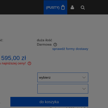
(PUSTY)
ć:
duża ilość
Darmowa
sprawdź formy dostawy
nie zawiera ewentualnych kosztów
 595,00 zł
ości
 najniższej ceny!
ślij nam link a my
nicę w cenie!
:
do koszyka
.