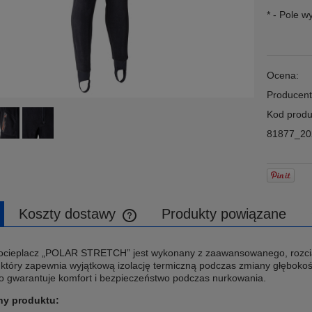
*
- Pole 
Ocena:
Producent
Kod produ
81877_20
Koszty dostawy
Produkty powiązane
Cena nie zawiera ewentualnych kosztów
ocieplacz „POLAR STRETCH” jest wykonany z zaawansowanego, rozci
płatności
 który zapewnia wyjątkową izolację termiczną podczas zmiany głębokoś
co gwarantuje komfort i bezpieczeństwo podczas nurkowania.
hy produktu: