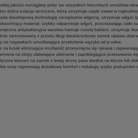
okiej jakości rozciągliwy polar we wszystkich kierunkach umożliwia id
zo dobra izolacja termiczna, która utrzymuje ciepło nawet w najtrudni
ada dwuetapową technologię zarządzania wilgocią, utrzymuje wilgoć (po
bkoschnący materiał, szybko odparowuje wilgoć, pozostawiając ciało s
nętrzna antybakteryjna warstwa hamuje rozwój bakterii, utrzymuje tka
śnie zamontowany z przodu długi dwukierunkowy zamek ułatwia ubieran
ty na nogawkach umożliwiające przełożenie wężyka od p-valve.
le na kciuki eliminujące możliwość przesunięcia się rękawa i zapewnia
zemiona na stopy ułatwiające ubieranie i zapobiegające przesuwaniu s
styczna kieszeń na zamek z lewej strony pasa idealna na klucze lub do
skie szwy zapewniają dodatkowy komfort i redukują ryzyko podrażnień s