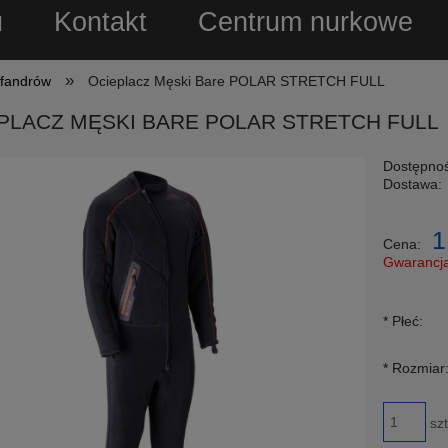
u
Kontakt
Centrum nurkowe
»
afandrów
Ocieplacz Męski Bare POLAR STRETCH FULL
PLACZ MĘSKI BARE POLAR STRETCH FULL
Dostępnoś
Dostawa:
Cena 
1
Cena:
płatn
Gwarancja
Znajdziesz taniej - pode
*
Płeć:
zrekompensujemy Ci róż
*
Rozmiar
szt