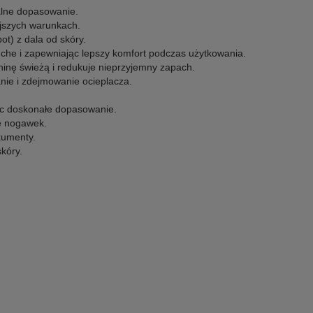
ealne dopasowanie.
ejszych warunkach.
t) z dala od skóry.
uche i zapewniając lepszy komfort podczas użytkowania.
ninę świeżą i redukuje nieprzyjemny zapach.
ie i zdejmowanie ocieplacza.
jąc doskonałe dopasowanie.
ię nogawek.
kumenty.
kóry.