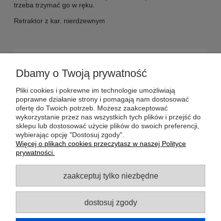
trzeba trzymać go w ręku.
Retraktor z kar. nierdzewnym
POMOC
Dbamy o Twoją prywatność
DOSTAWA
Pliki cookies i pokrewne im technologie umożliwiają
poprawne działanie strony i pomagają nam dostosować
ofertę do Twoich potrzeb. Możesz zaakceptować
MOJE KONTO
wykorzystanie przez nas wszystkich tych plików i przejść do
sklepu lub dostosować użycie plików do swoich preferencji,
wybierając opcję "Dostosuj zgody".
GWARANCJA I ZWROTY
Więcej o plikach cookies przeczytasz w naszej Polityce
prywatności.
O FIRMIE
zaakceptuj tylko niezbędne
dostosuj zgody
Potrzebujesz pomocy? Zapraszamy do
kontaktu!