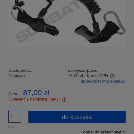
Dostępność:
na wyczerpaniu
Dostawa:
18,00 zł
- Kurier DPD
sprawdź formy dostawy
Cena nie zawiera ewentualnych kosztów płatności
87,00 zł
Cena:
Gwarancja najniższej ceny!
Znajdziesz taniej - podeślij nam link a my zrekompensujemy
Ci różnicę w cenie!
do koszyka
szt.
dodaj do przechowalni