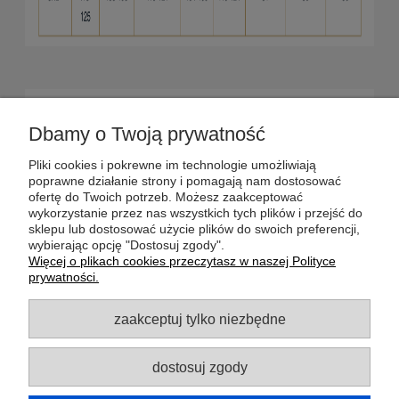
POMOC
Dbamy o Twoją prywatność
DOSTAWA
Pliki cookies i pokrewne im technologie umożliwiają
poprawne działanie strony i pomagają nam dostosować
ofertę do Twoich potrzeb. Możesz zaakceptować
MOJE KONTO
wykorzystanie przez nas wszystkich tych plików i przejść do
sklepu lub dostosować użycie plików do swoich preferencji,
wybierając opcję "Dostosuj zgody".
GWARANCJA I ZWROTY
Więcej o plikach cookies przeczytasz w naszej Polityce
prywatności.
O FIRMIE
zaakceptuj tylko niezbędne
dostosuj zgody
Potrzebujesz pomocy? Zapraszamy do
kontaktu!