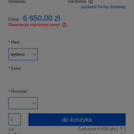
Dostawa:
Darmowa
sprawdź formy dostawy
Cena nie zawiera ewentualnych kosztów płatności
6 650,00 zł
Cena:
Gwarancja najniższej ceny!
Znajdziesz taniej - podeślij nam link a my zrekompensujemy
Ci różnicę w cenie!
*
Płeć:
*
Kolor:
*
Rozmiar:
do koszyka
Zyskujesz
6 600
pkt [
?
]
szt.