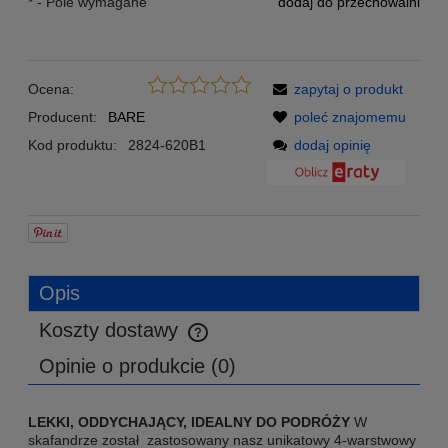
*
- Pole wymagane
dodaj do przechowalni
Ocena:
zapytaj o produkt
Producent:
BARE
poleć znajomemu
Kod produktu:
2824-620B1
dodaj opinię
Opis
Koszty dostawy
Cena nie zawiera ewentualnych kosztów płatności
Opinie o produkcie (0)
LEKKI, ODDYCHAJĄCY, IDEALNY DO PODRÓŻY
W
skafandrze został zastosowany nasz unikatowy 4-warstwowy