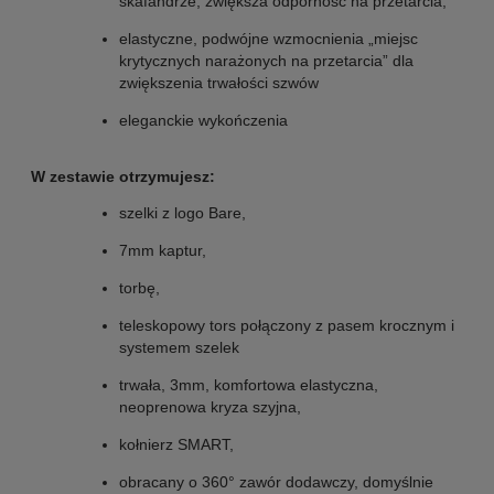
skafandrze, zwiększa odporność na przetarcia,
elastyczne, podwójne wzmocnienia „miejsc
krytycznych narażonych na przetarcia” dla
zwiększenia trwałości szwów
eleganckie wykończenia
W zestawie otrzymujesz:
szelki z logo Bare,
7mm kaptur,
torbę,
teleskopowy tors połączony z pasem krocznym i
systemem szelek
trwała, 3mm, komfortowa elastyczna,
neoprenowa kryza szyjna,
kołnierz SMART,
obracany o 360° zawór dodawczy, domyślnie