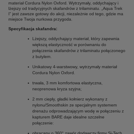
materiał Cordura Nylon Oxford. Wytrzymały, oddychający i
lżejszy od tradycyjnych skafandrów z trilaminatu. „Aqua Trek
I” jest zawsze gotowy do akcji, niezależnie od tego, gdzie ma
miejsce Twoja nurkowa przygoda.
Specyfikacja skafandra:
Lżejszy, oddychający materiał, który zapewnia
większą elastyczność w porównaniu do
połączenia skafandrów z trilaminatu połączonego
z butylem.
Unikatowy 4-warstwowy, wytrzymały materiał
Cordura Nylon Oxford.
trwała, 3 mm komfortowa elastyczna,
neoprenowa kryza szyjna;
2 mm ciepły, gładki kołnierz wykonany z
nylonu/Smoothskin ze specjalnym systemem
drenażu odprowadzającym wodę w połączeniu z
kapturem BARE daje idealne szczelne
połączenie:
obracany o 360° zawór dodawczy firmy Si-Tech,