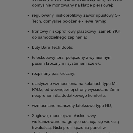
domyślnie montowany na klatce piersiowej;
regulowany, niskoprofilowy zawór upustowy Si-
Tech, domyślne położenie - lewe ramię;
frontowy niskoprofilowy plastikowy zamek YKK
do samodzielnego zapinania;
buty Bare Tech Boots;
teleskopowy tors połączony z wymiennym
pasem krocznym i systemem szelek;
rozpinany pas kroczny;
elastyczne wzmocnienia na kolanach typu M-
PADz, od wewnętrznej strony wyściełane 2mm
neoprenem dla dodatkowego komfortu:
wzmacniane manszety lateksowe typu HD;
2-igłowe, mocniejsze płaskie szwy
wulkanizowane na gorąco cechują się większą
trwałością. Niski profil łączenia paneli w