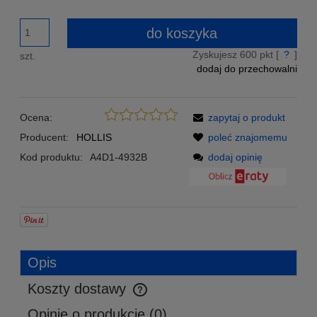
Znajdziesz taniej - podeślij nam link a my zrekompensujemy
Ci różnicę w cenie!
do koszyka
Zyskujesz
600
pkt [
?
]
szt.
dodaj do przechowalni
Ocena:
zapytaj o produkt
Producent:
HOLLIS
poleć znajomemu
Kod produktu:
A4D1-4932B
dodaj opinię
Opis
Koszty dostawy
Cena nie zawiera ewentualnych kosztów płatności
Opinie o produkcie (0)