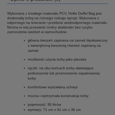
Wykonana z trwałego materiału PCV, Hollis Duffel Bag jest
doskonałą torbą na różnego rodzaju sprzęt. Wykonana z
odpornego na ścieranie i przebicie wodoodpornego materiału.
Można w niej przewieść mokry skafander bez ryzyka
zamoczenia siedzeń w samochodzie.
główna kieszeń zapinana na zamek błyskawiczny
z wewnętrzną kieszenią również zapinaną na
zamek
możliwość użycia torby jako plecaka
rączki na obu końcach torby ułatwiające
podnoszenie lub przenoszenie zapakowanej
torby
komfortowe wyściełany uchwyt
mocna i wytrzymała konstrukcja torby
pojemność: 95 litrów
wymiary: 71 cm x 41 cm x 36 cm