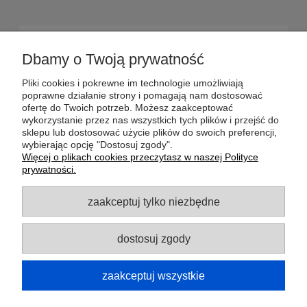
POMOC
Dbamy o Twoją prywatność
DOSTAWA
Pliki cookies i pokrewne im technologie umożliwiają
poprawne działanie strony i pomagają nam dostosować
ofertę do Twoich potrzeb. Możesz zaakceptować
MOJE KONTO
wykorzystanie przez nas wszystkich tych plików i przejść do
sklepu lub dostosować użycie plików do swoich preferencji,
wybierając opcję "Dostosuj zgody".
GWARANCJA I ZWROTY
Więcej o plikach cookies przeczytasz w naszej Polityce
prywatności.
O FIRMIE
zaakceptuj tylko niezbędne
dostosuj zgody
Potrzebujesz pomocy? Zapraszamy do
kontaktu!
+48 795 051 585
zaakceptuj wszystkie
sklep@szpejownia.com