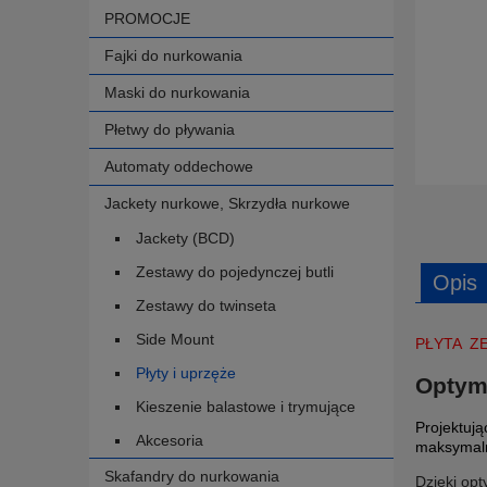
PROMOCJE
Fajki do nurkowania
Maski do nurkowania
Płetwy do pływania
Automaty oddechowe
Jackety nurkowe, Skrzydła nurkowe
Jackety (BCD)
Zestawy do pojedynczej butli
Opis
Zestawy do twinseta
Side Mount
PŁYTA Z
Płyty i uprzęże
Optyma
Kieszenie balastowe i trymujące
Projektują
Akcesoria
maksymaln
Skafandry do nurkowania
Dzięki opt