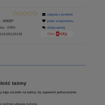
zapytaj o produkt
:
XDEEP
poleć znajomemu
ktu:
E960-
dodaj opinię
141105130138
ałość taśmy
my kąty szczelin na taśmy, by zapewnić jednocześnie
o później ulegają zużyciu.