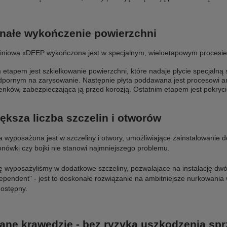
nałe wykończenie powierzchni
miniowa xDEEP wykończona jest w specjalnym, wieloetapowym procesi
etapem jest szkiełkowanie powierzchni, które nadaje płycie specjalną s
odpornym na zarysowanie. Następnie płyta poddawana jest procesowi a
enków, zabezpieczająca ją przed korozją. Ostatnim etapem jest pokrycie
ększa liczba szczelin i otworów
ta wyposażona jest w szczeliny i otwory, umożliwiające zainstalowani
onówki czy bojki nie stanowi najmniejszego problemu.
ę wyposażyliśmy w dodatkowe szczeliny, pozwalajace na instalację dwóc
ependent" - jest to doskonałe rozwiązanie na ambitniejsze nurkowania 
dostępny.
ne krawędzie - bez ryzyka uszkodzenia spr