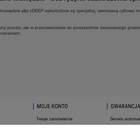
 krawędzie płyt xDEEP wykończone są specjalną, sterowaną cyfrowo ma
wny proces, ale w przeciwieństwie do powszechnie stosowanego gratowa
ecieraniem.
MOJE KONTO
GWARANCJA
Twoje zamówienia
Serwis autom
Ustawienia konta
Reklamacje i z
Przechowalnia