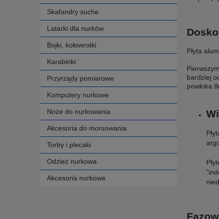
Skafandry suche
Latarki dla nurków
Dosko
Bojki, kołowrotki
Płyta alu
Karabinki
Pierwszym 
bardziej 
Przyrządy pomiarowe
powłoka tl
Komputery nurkowe
Noże do nurkowania
Wi
Akcesoria do morsowania
Pły
arg
Torby i plecaki
Odzież nurkowa
Płyt
"ind
Akcesoria nurkowe
nie
Fazowa