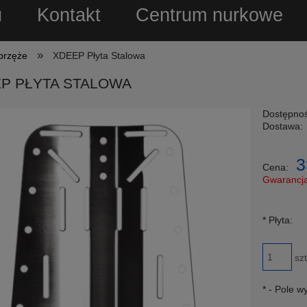
u
Kontakt
Centrum nurkowe
»
uprzęże
XDEEP Płyta Stalowa
P PŁYTA STALOWA
Dostępnoś
Dostawa:
3
Cena:
Gwarancja
Znajdziesz taniej - pode
*
Płyta:
zrekompensujemy Ci róż
szt
*
- Pole 