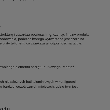
e.
trukturę i utwardza powierzchnię, czyniąc finalny produkt
nodowania, podczas którego wytwarzana jest szczelna
 płyty teflonem, co zwiększa jej odporność na tarcie.
e dowolnego elementu sprzętu nurkowego. Montaż
h niezależnych butli aluminiowych w konfiguracji
w bardziej egzotycznych miejscach, gdzie twin jest
zętu