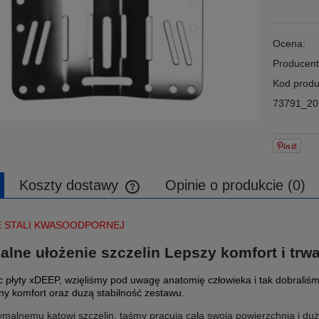
Ocena:
Producent
Kod produ
73791_20
Koszty dostawy
Opinie o produkcie (0)
Cena nie zawiera ewentualnych kosztów
E STALI KWASOODPORNEJ
płatności
lne ułożenie szczelin Lepszy komfort i trw
c płyty xDEEP, wzięliśmy pod uwagę anatomię człowieka i tak dobraliś
y komfort oraz duzą stabilność zestawu.
ymalnemu kątowi szczelin, taśmy pracują całą swoją powierzchnią i duż