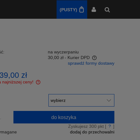
(PUSTY)
ć:
na wyczerpaniu
30,00 zł
- Kurier DPD
sprawdź formy dostawy
Cena nie zawiera ewentualnych kosztów
39,00 zł
płatności
 najniższej ceny!
ślij nam link a my
nicę w cenie!
do koszyka
.
Zyskujesz
300
pkt [
?
]
wymagane
dodaj do przechowalni