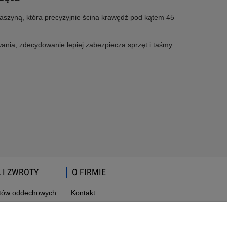
szyną, która precyzyjnie ścina krawędź pod kątem 45
nia, zdecydowanie lepiej zabezpiecza sprzęt i taśmy
 I ZWROTY
O FIRMIE
atów oddechowych
Kontakt
wroty