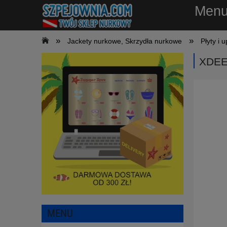
Men
»
»
Jackety nurkowe, Skrzydła nurkowe
Płyty i 
XDEE
MENU