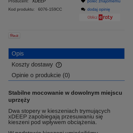
Producent:
XDEEP
poleć znajomemu
Kod produktu:
6076-159CC
dodaj opinię
Opis
Koszty dostawy
Cena nie zawiera ewentualnych kosztów płatności
Opinie o produkcie (0)
Stabilne mocowanie w dowolnym miejscu
uprzęży
Dwa stopery w kieszeniach trymujących
xDEEP zapobiegają przesuwaniu się
kieszeni pod wpływem obciążenia.