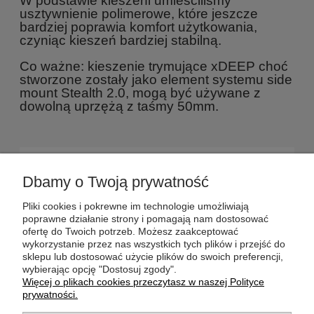
W podstawie kieszeni umieściliśmy
usztywnienie polimerowe, które jeszcze
bardziej poprawia komfort użytkowania,
czyniąc kieszeń bardziej stabilną.
Co ważne: kieszenie trymujące xDEEP choć
stworzone zostały jako element systemu side
mount Stealth 2.0, mogą być używane z
dowolną uprzężą z taśmy 50mm.
POMOC
Dbamy o Twoją prywatność
DOSTAWA
Pliki cookies i pokrewne im technologie umożliwiają
poprawne działanie strony i pomagają nam dostosować
ofertę do Twoich potrzeb. Możesz zaakceptować
MOJE KONTO
wykorzystanie przez nas wszystkich tych plików i przejść do
sklepu lub dostosować użycie plików do swoich preferencji,
wybierając opcję "Dostosuj zgody".
GWARANCJA I ZWROTY
Więcej o plikach cookies przeczytasz w naszej Polityce
prywatności.
O FIRMIE