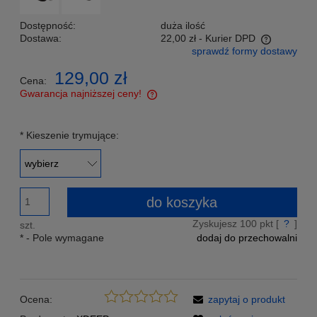
Dostępność:
duża ilość
Dostawa:
22,00 zł
- Kurier DPD
sprawdź formy dostawy
Cena nie zawiera ewentualnych kosztów płatności
129,00 zł
Cena:
Gwarancja najniższej ceny!
Znajdziesz taniej - podeślij nam link a my zrekompensujemy
Ci różnicę w cenie!
*
Kieszenie trymujące:
do koszyka
Zyskujesz
100
pkt [
?
]
szt.
*
- Pole wymagane
dodaj do przechowalni
Ocena:
zapytaj o produkt