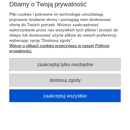
Dbamy o Twoją prywatność
MOJE KONTO
Pliki cookies i pokrewne im technologie umożliwiają
poprawne działanie strony i pomagają nam dostosować
GWARANCJA I ZWROTY
ofertę do Twoich potrzeb. Możesz zaakceptować
wykorzystanie przez nas wszystkich tych plików i przejść do
sklepu lub dostosować użycie plików do swoich preferencji,
O FIRMIE
wybierając opcję "Dostosuj zgody".
Więcej o plikach cookies przeczytasz w naszej Polityce
prywatności.
Potrzebujesz pomocy? Zapraszamy do
zaakceptuj tylko niezbędne
kontaktu!
+48 795 051 585
dostosuj zgody
sklep@szpejownia.com
zaakceptuj wszystkie
pokaż pełną wersję strony
Sklep internetowy Shoper.pl