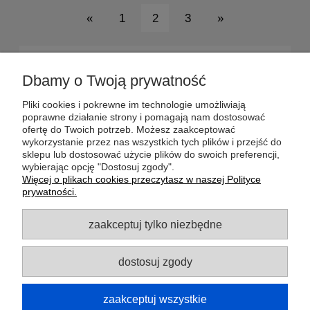
«
1
2
3
»
POMOC
Dbamy o Twoją prywatność
DOSTAWA
Pliki cookies i pokrewne im technologie umożliwiają
poprawne działanie strony i pomagają nam dostosować
ofertę do Twoich potrzeb. Możesz zaakceptować
MOJE KONTO
wykorzystanie przez nas wszystkich tych plików i przejść do
sklepu lub dostosować użycie plików do swoich preferencji,
wybierając opcję "Dostosuj zgody".
GWARANCJA I ZWROTY
Więcej o plikach cookies przeczytasz w naszej Polityce
prywatności.
O FIRMIE
zaakceptuj tylko niezbędne
dostosuj zgody
Potrzebujesz pomocy? Zapraszamy do
kontaktu!
+48 795 051 585
zaakceptuj wszystkie